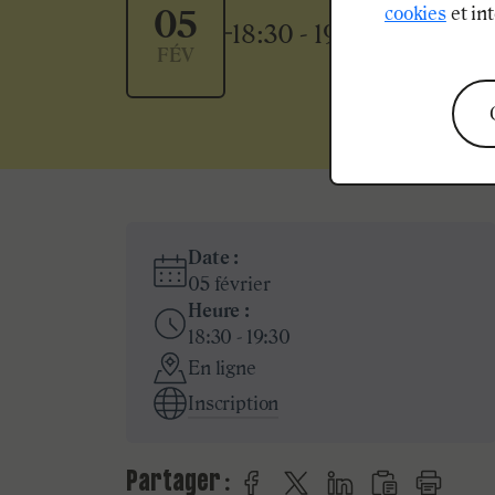
cookies
et int
05
18:30 - 19:30
FÉV
Date :
05
février
Heure :
18:30 - 19:30
En ligne
Inscription
Partager :