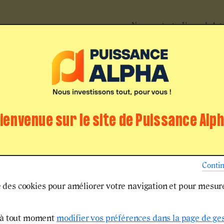
Nous contacter
L'agenda
Act
Puissance
Les écoles
Je suis en
ALPHA
d'ingénieurs
terminale
bac
ienvenue sur le site de Puissance Alp
Accueil
Live Puissance Alpha 5 février
...
LIVE PUISSANCE
Conti
se des cookies pour améliorer votre navigation et pour mesur
FÉVRIER 2025 :
 à tout moment
modifier vos préférences dans la page de ge