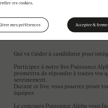
erdire ces cookies.
VOEUX PARCOUR
Gérer mes préférences
Accepter & ferme
Qui va t'aider à candidater pour intég
Participez à notre live Puissance Al
premettra de répondre à toutes vos qu
sereinement.
Durant ce live, vous pourrez poser to
équipes
Le concours Puissance Alpha vous faci