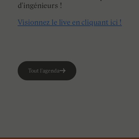
er
nkedIn
n
er
d'ingénieurs !
Visionnez le live en cliquant ici !
Tout l'agenda