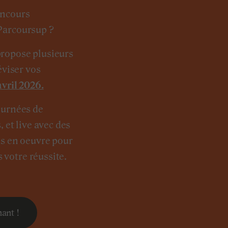
oncours
Parcoursup ?
ropose plusieurs
éviser vos
avril 2026.
ournées de
, et live avec des
is en oeuvre pour
votre réussite.
ant !