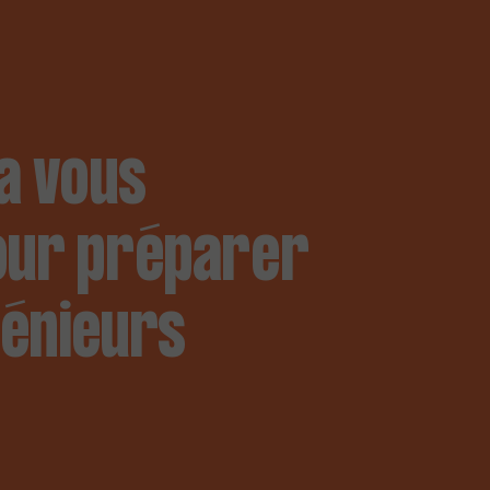
a vous
our préparer
génieurs