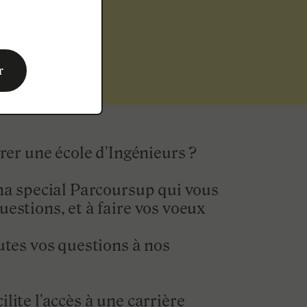
SUP !
r
rer une école d'Ingénieurs ?
pha special Parcoursup qui vous
estions, et à faire vos voeux
utes vos questions à nos
lite l'accès à une carrière