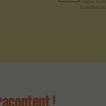
campus, le sam
formations pro
racontent !