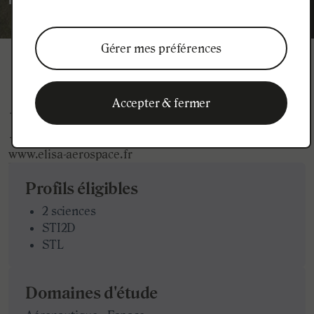
Gérer mes préférences
Accepter & fermer
ELISA Aerospace
www.elisa-aerospace.fr
Profils éligibles
2 sciences
STI2D
STL
Domaines d'étude