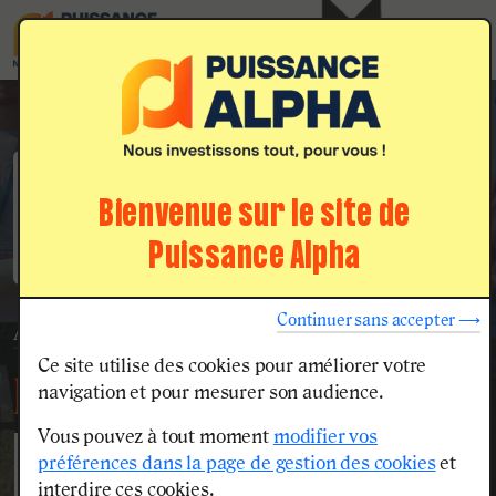
Menu
Nos voies
d'admission
Bienvenue sur le site de
Puissance Alpha
Continuer sans accepter ⟶
Accueil
Les écoles d'ingénieurs
ELISA Aerospace
Ce site utilise des cookies pour améliorer votre
L’école d’ingénieurs
navigation et pour mesurer son audience.
ELISA AEROSPACE
Vous pouvez à tout moment
modifier vos
préférences dans la page de gestion des cookies
et
interdire ces cookies.