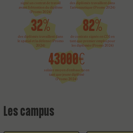
signé un contrat de travail
des diplômés travaillent dans
avant l'obtention du diplôme
l'aéronautique (Promo 2024)
(Promo 2024)
32%
82%
des diplômés travaillent dans
de contrats signés en CDI en
le spatial et la défense (Promo
tant que premier emploi pour
2024)
les diplômés (Promo 2024)
43000€
salaire moyen d'embauche en
tant que jeune diplômé
(Promo 2024)
Les campus