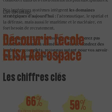
collaborer dans des environnements pluridisciplinaires.
Nos ingénieurs systèmes intègrent
les domaines
Lire davantage
stratégiques d’aujourd’hui
: l’aéronautique, le spatial et
la défense, mais aussi le maritime et le nucléaire, en
fort besoin de recrutement.
Découvrir l'école
En rejoignant ELISA Aerospace, vous ne serez pas
seulement formés à un métier : vous deviendrez des
ingénieurs complets, reconnus autant pour vos savoir-
ELISA Aerospace
faire que pour votre savoir-être.
Les chiffres clés
66%
50%
des élèves ingénieurs ont