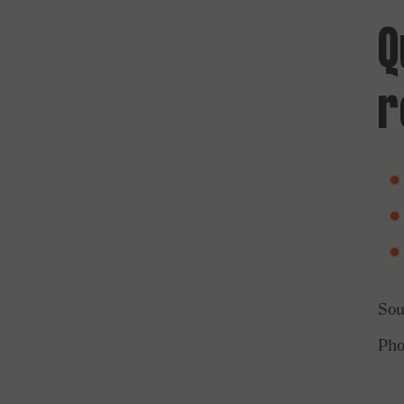
Q
r
Sou
Pho