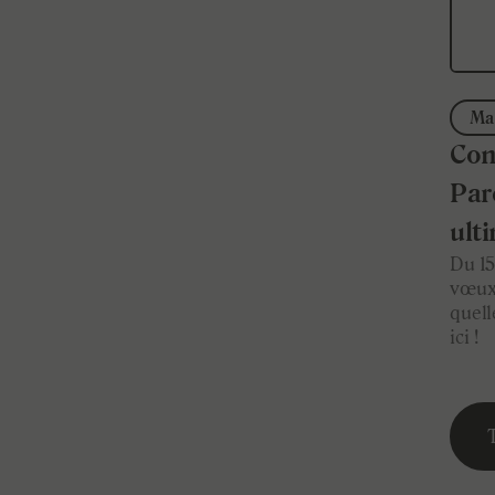
Ma 
Con
Par
ulti
Du 15
vœux.
quell
ici !