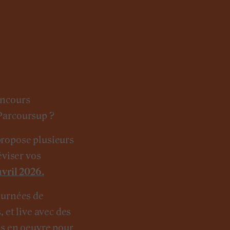
oncours
Parcoursup ?
ropose plusieurs
éviser vos
avril 2026.
ournées de
, et live avec des
is en oeuvre pour