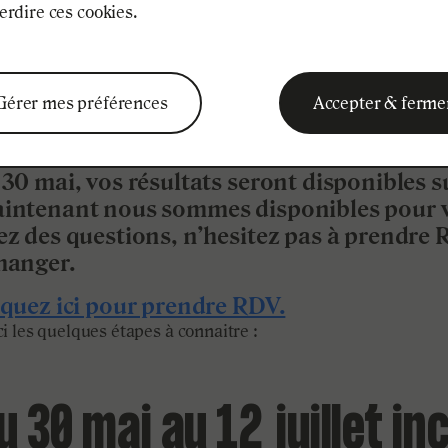
ARCOURSUP : LES PROC
erdire ces cookies.
é le
16
mai
2024
Ma candidature
Gérer mes préférences
Accepter & ferme
 30 mai, vos résultats seront disponibles 
intenant nous sommes disponibles pour
ez des questions, n’hesitez pas à prendre
hanger.
iquez ici pour prendre RDV.
ci les quelques étapes à connaitre :
u 30 mai au 12 juillet in