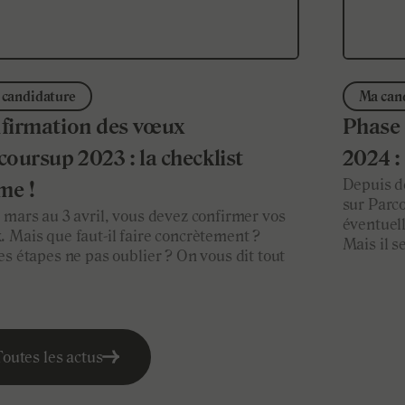
candidature
Ma can
firmation des vœux
Phase
coursup 2023 : la checklist
2024 :
Depuis d
me !
sur Parc
 mars au 3 avril, vous devez confirmer vos
éventuel
 Mais que faut-il faire concrètement ?
Mais il s
es étapes ne pas oublier ? On vous dit tout
Toutes les actus