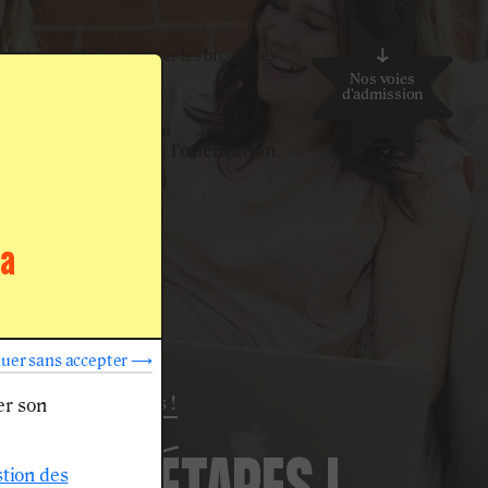
us et conseils
Télécharger les brochures
Nos voies
d'admission
Je suis en
Je suis un
J'aide à
 +1 ou bac +2
parent
l'orientation
ha
nuer sans accepter ⟶
es prochaines étapes !
er son
stion des