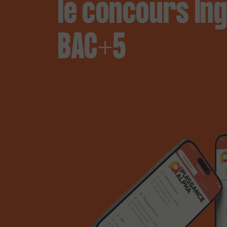
le concours In
BAC+5