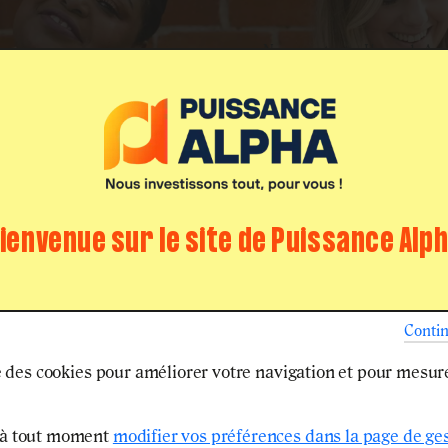
Nous contacter
L'agenda
Act
Puissance
Les écoles
Je suis en
ALPHA
d'ingénieurs
terminale
bac
ienvenue sur le site de Puissance Alp
Conti
il
Actus et conseils
Ma candidature
Parcoursup : L
se des cookies pour améliorer votre navigation et pour mesur
 à tout moment
modifier vos préférences dans la page de ge