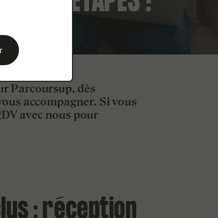
HAINES ÉTAPES !
r
sur Parcoursup, dès
 vous accompagner.
Si vous
 RDV avec nous pour
clus : réception