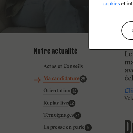
P
cookies
et int
Publi
Notre actualité
Le
ma
Actus et Conseils
av
éc
Ma candidature
25
Cl
Orientation
32
Voi
Replay live
12
Témoignages
24
D
La presse en parle
5