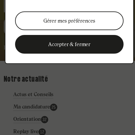
DYNAMIQUE DE
GROUPE”
Gérer mes préférences
Accepter & fermer
Publié le
04
février
2022
Témoignages
Notre actualité
Actus et Conseils
Ma candidature
25
Orientation
32
Replay live
12