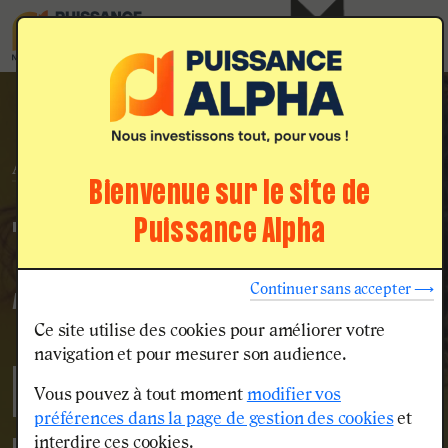
Menu
Nos voies
d'admission
Accueil
Témoignage Eline : “L’entraide scolaire favorise une dynamique de groupe”
...
Bienvenue sur le site de
Puissance Alpha
TÉMOIGNAGE ELINE :
Continuer sans accepter ⟶
“L’ENTRAIDE SCOLAIRE
Ce site utilise des cookies pour améliorer votre
navigation et pour mesurer son audience.
FAVORISE UNE
Vous pouvez à tout moment
modifier vos
préférences dans la page de gestion des cookies
et
interdire ces cookies.