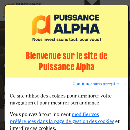
Menu
Nos voies
d'admission
Accueil
Tous les détails sur la journée des épreuves écrites au Concours Ingénieurs Bac+5
...
Bienvenue sur le site de
Puissance Alpha
TOUS LES DÉTAILS
Continuer sans accepter ⟶
SUR LA JOURNÉE DES
Ce site utilise des cookies pour améliorer votre
navigation et pour mesurer son audience.
ÉPREUVES ÉCRITES
Vous pouvez à tout moment
modifier vos
préférences dans la page de gestion des cookies
et
interdire ces cookies.