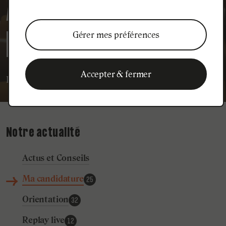
AU CONCOURS
INGÉNIEURS BAC+5
Gérer mes préférences
Accepter & fermer
Publié le
21
janvier
2026
Ma candidature
Notre actualité
Actus et Conseils
Ma candidature
25
Orientation
32
Replay live
12