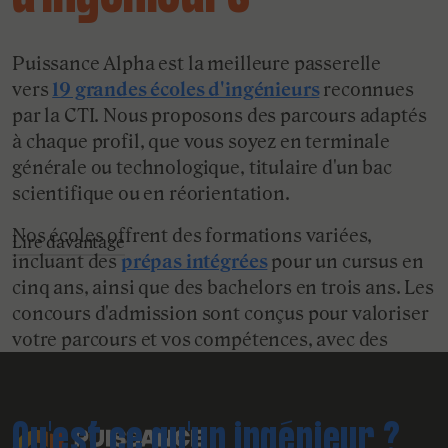
Puissance Alpha est la meilleure passerelle
vers
19 grandes écoles d'ingénieurs
reconnues
par la CTI. Nous proposons des parcours adaptés
à chaque profil, que vous soyez en terminale
générale ou technologique, titulaire d'un bac
scientifique ou en réorientation.
Nos écoles offrent des formations variées,
Lire davantage
incluant des
prépas intégrées
pour un cursus en
cinq ans, ainsi que des bachelors en trois ans. Les
concours d'admission sont conçus pour valoriser
votre parcours et vos compétences, avec des
évaluations adaptées à votre profil.
Qu'est ce qu'un ingénieur ?