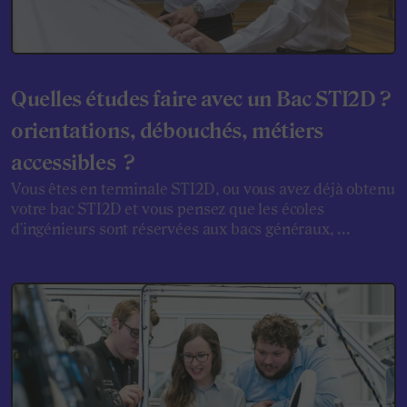
Quelles études faire avec un Bac STI2D ?
orientations, débouchés, métiers
accessibles ?
Vous êtes en terminale STI2D, ou vous avez déjà obtenu
votre bac STI2D et vous pensez que les écoles
d'ingénieurs sont réservées aux bacs généraux, ...