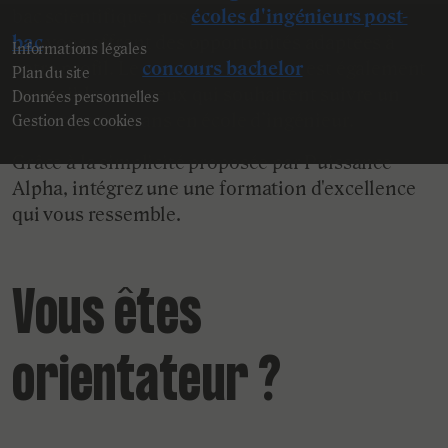
bac scientifique, nos
écoles d'ingénieurs post-
bac
vous offrent des opportunités adaptées à
Informations légales
votre profil. Le
concours bachelor
est également
Plan du site
accessible pour ceux qui souhaitent suivre un
Données personnelles
cursus en trois ans en école d’ingénieur.
Gestion des cookies
Grâce à la simplicité proposée par Puissance
Alpha, intégrez une une formation d'excellence
qui vous ressemble.
Vous êtes
orientateur ?