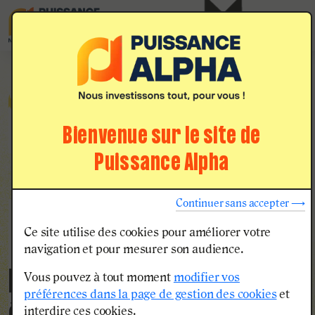
Menu
Nos voies
d'admission
Qui me guide tout au long de mon parcours
Bienvenue sur le site de
d’admission ?
Puissance Alpha
Continuer sans accepter ⟶
PUISSANCE ALPHA
Ce site utilise des cookies pour améliorer votre
Le tremplin
navigation et pour mesurer son audience.
humain vers 19
Vous pouvez à tout moment
modifier vos
préférences dans la page de gestion des cookies
et
interdire ces cookies.