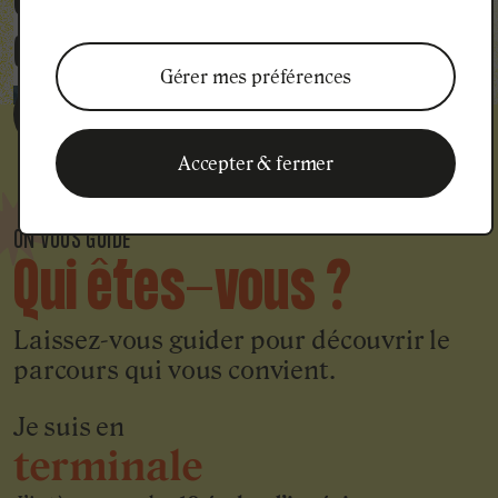
écoles
d'ingénieurs
Gérer mes préférences
Qui sommes nous ?
Accepter & fermer
ON VOUS GUIDE
Qui êtes-vous ?
Laissez-vous guider pour découvrir le
parcours qui vous convient.
Je suis en
terminale